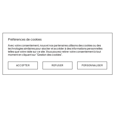
Préférences de cookies
Avec votre consentement, nous et nos partenaires utilisons des cookies ou des
technologies similaires pour stocker et accéder à des informations personnelles
telles que votre visite sur ce site. Vous pouvez retirer votre consentement à tout
moment en cliquant sur "Gestion des cookies".
ACCEPTER
REFUSER
PERSONNALISER
NEWSLETTER
Restez en contact
GO